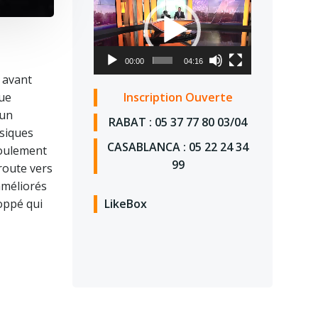
vidéo
00:00
04:16
 avant
Inscription Ouverte
que
 un
RABAT : 05 37 77 80 03/04
ysiques
CASABLANCA : 05 22 24 34
coulement
99
route vers
améliorés
LikeBox
loppé qui