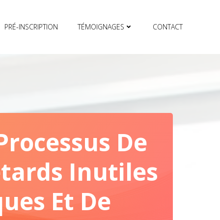
PRÉ-INSCRIPTION
TÉMOIGNAGES
CONTACT
Processus De
etards Inutiles
ques Et De