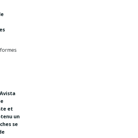
de
es
 formes
’Avista
de
ste et
btenu un
ches se
de