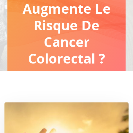
Augmente Le
Risque De
Cancer
Colorectal ?