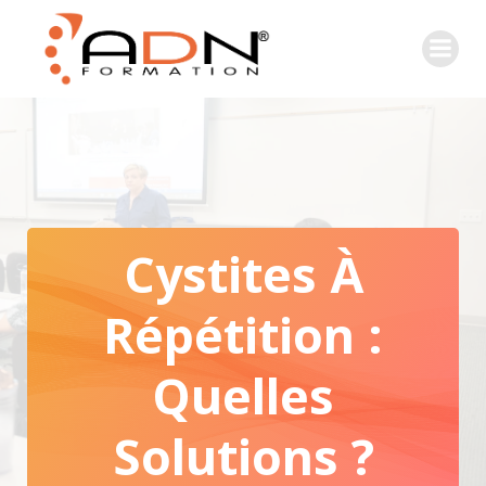
Cystites À
Répétition :
Quelles
Solutions ?