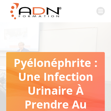
Pyélonéphrite :
Une Infection
Urinaire À
Prendre Au