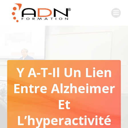
Y A-T-Il Un Lien
Entre Alzheimer
Et
L’hyperactivité